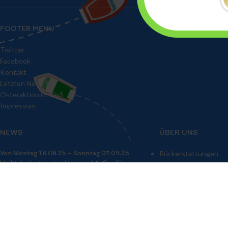
FOOTER MENU
Twitter
Facebook
Kontakt
Letzten News
Osteraktion im KisS
Impressum
NEWS
ÜBER UNS
Von Montag 18.08.25 – Sonntag 07.09.25
Rückerstattungen
bleibt der Laden geschlossen ( Außer für
Datenschutzerklärun
vereinbarte Termine)
Impressum
20. August 2025
No Comments
Tage an dennen der Laden geschlossen
bleibt…..