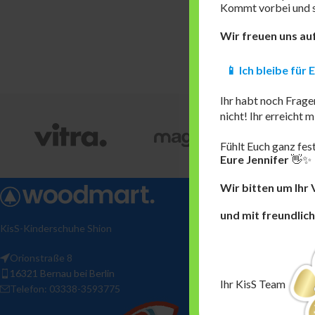
Kommt vorbei und si
Wir freuen uns au
📱 Ich bleibe für
Ihr habt noch Frage
nicht! Ihr erreicht
Fühlt Euch ganz fest
Eure Jennifer
👋✨
Wir bitten um Ihr 
und
mit freundlic
KisS-Kinderschuhe Shion
Orionstraße 8
16321 Bernau bei Berlin
Ihr KisS Team
Telefon: 03338-3593775