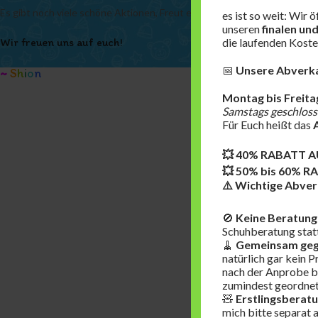
Es gibt noch viele schöne Aktionen, Freut euch.........
es ist so weit: Wir 
unseren
finalen un
Wir freuen uns auf euch!
die laufenden Koste
📅
Unsere Abverkau
~
S
h
i
o
n
Montag bis Freita
Samstags geschloss
Für Euch heißt das
💥 40% RABATT A
💥 50% bis 60% 
⚠️ Wichtige Abverk
🚫
Keine Beratung
Schuhberatung statt
🧹
Gemeinsam geg
natürlich gar kein P
nach der Anprobe bi
zumindest geordnet 
🧸
Erstlingsberatu
mich bitte separat 