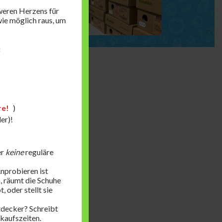
hweren Herzens für
 wie möglich raus, um
:
re!
)
er)!
er
keine
reguläre
Anprobieren ist
n, räumt die Schuhe
 oder stellt sie
ntdecker? Schreibt
rkaufszeiten.