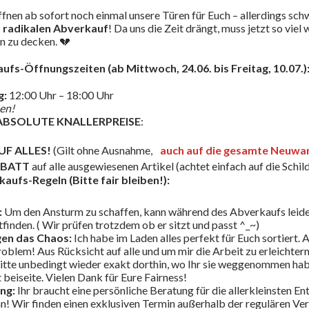
öffnen ab sofort noch einmal unsere Türen für Euch – allerdings sc
d radikalen Abverkauf
! Da uns die Zeit drängt, muss jetzt so viel
n zu decken. 💔
fs-Öffnungszeiten (ab Mittwoch, 24.06. bis Freitag, 10.07.)
g:
12:00 Uhr – 18:00 Uhr
en!
ABSOLUTE KNALLERPREISE
:
UF ALLES!
(Gilt ohne Ausnahme,
auch auf die gesamte Neuwa
RABATT
auf alle ausgewiesenen Artikel (achtet einfach auf die Schild
aufs-Regeln (Bitte fair bleiben!):
:
Um den Ansturm zu schaffen, kann während des Abverkaufs leid
finden. ( Wir prüfen trotzdem ob er sitzt und passt ^_~)
en das Chaos:
Ich habe im Laden alles perfekt für Euch sortiert. 
roblem! Aus Rücksicht auf alle und um mir die Arbeit zu erleichter
tte unbedingt wieder exakt dorthin, wo Ihr sie weggenommen habt,
beiseite. Vielen Dank für Eure Fairness!
ng:
Ihr braucht eine persönliche Beratung für die allerkleinsten E
an! Wir finden einen exklusiven Termin außerhalb der regulären Ve