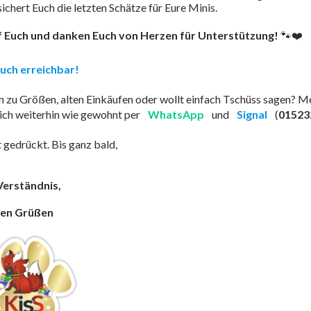
chert Euch die letzten Schätze für Eure Minis.
f Euch und danken Euch von Herzen für Unterstützung!
🐾❤️
 Euch erreichbar!
n zu Größen, alten Einkäufen oder wollt einfach Tschüss sagen? Me
 mich weiterhin wie gewohnt per
WhatsApp
und
Signal
(
01523
 gedrückt. Bis ganz bald,
Verständnis,
hen Grüßen