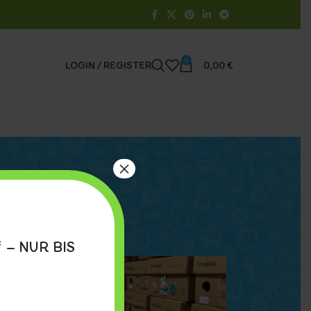
0
LOGIN / REGISTER
0,00
€
×
 – NUR BIS