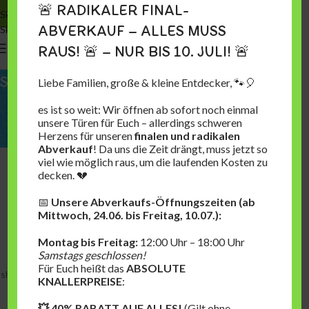
🚨 RADIKALER FINAL-
Skip to navigation
ABVERKAUF – ALLES MUSS
Skip to main content
0
MENU
0,00
€
RAUS! 🚨 – NUR BIS 10. JULI! 🚨
SHOPPING CART
Liebe Familien, große & kleine Entdecker, 🐾🎈
es ist so weit: Wir öffnen ab sofort noch einmal
unsere Türen für Euch – allerdings schweren
Herzens für unseren
finalen und radikalen
Abverkauf
! Da uns die Zeit drängt, muss jetzt so
viel wie möglich raus, um die laufenden Kosten zu
decken. 💔
📅
Unsere Abverkaufs-Öffnungszeiten (ab
Dein Warenkorb ist gegenwärtig
Mittwoch, 24.06. bis Freitag, 10.07.):
leer.
Montag bis Freitag:
12:00 Uhr – 18:00 Uhr
Samstags geschlossen!
Before proceed to checkout you must add some products to your
Für Euch heißt das
ABSOLUTE
shopping cart.
You will find a lot of interesting products on our "Shop"
KNALLERPREISE
:
page.
💥 40% RABATT AUF ALLES!
(Gilt ohne