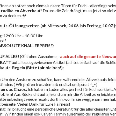
SOMMERSCHUH
SPORTSCHUH
STIEFEL
TEX-MEMBRAN
TURNBEU
öffnen ab sofort noch einmal unsere Türen für Euch – allerdings sc
0 Products
0 Products
0 Products
0 Products
0 Product
d radikalen Abverkauf
! Da uns die Zeit drängt, muss jetzt so viel
n zu decken. 💔
fs-Öffnungszeiten (ab Mittwoch, 24.06. bis Freitag, 10.07.)
g:
12:00 Uhr – 18:00 Uhr
en!
ukte gefunden, die deiner Auswahl entsprechen.
ABSOLUTE KNALLERPREISE
:
UF ALLES!
(Gilt ohne Ausnahme,
auch auf die gesamte Neuwa
RABATT
auf alle ausgewiesenen Artikel (achtet einfach auf die Schild
aufs-Regeln (Bitte fair bleiben!):
:
Um den Ansturm zu schaffen, kann während des Abverkaufs leid
finden. ( Wir prüfen trotzdem ob er sitzt und passt ^_~)
en das Chaos:
Ich habe im Laden alles perfekt für Euch sortiert. 
roblem! Aus Rücksicht auf alle und um mir die Arbeit zu erleichter
tte unbedingt wieder exakt dorthin, wo Ihr sie weggenommen habt,
beiseite. Vielen Dank für Eure Fairness!
ng:
Ihr braucht eine persönliche Beratung für die allerkleinsten E
an! Wir finden einen exklusiven Termin außerhalb der regulären Ve