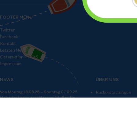
FOOTER MENU
Twitter
Facebook
Kontakt
Letzten News
Osteraktion im KisS
Impressum
NEWS
ÜBER UNS
Von Montag 18.08.25 – Sonntag 07.09.25
Rückerstattungen
bleibt der Laden geschlossen ( Außer für
Datenschutzerklärun
vereinbarte Termine)
Impressum
20. August 2025
No Comments
Tage an dennen der Laden geschlossen
bleibt…..