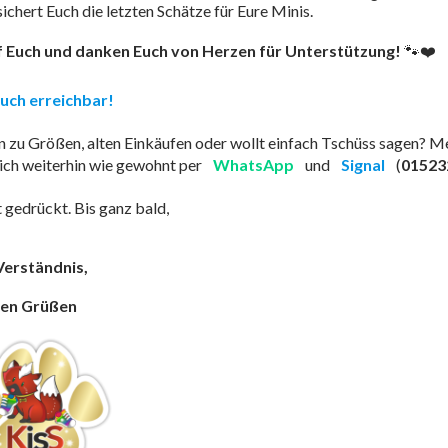
chert Euch die letzten Schätze für Eure Minis.
f Euch und danken Euch von Herzen für Unterstützung!
🐾❤️
 Euch erreichbar!
n zu Größen, alten Einkäufen oder wollt einfach Tschüss sagen? Me
 mich weiterhin wie gewohnt per
WhatsApp
und
Signal
(
01523
 gedrückt. Bis ganz bald,
Verständnis,
hen Grüßen