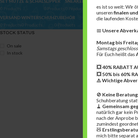
SET MÜTZE & SCHAL
SLIPPER
SNEAKER
SOCKEN
SOMMERHUT
es ist so weit: Wir 
0 Products
0 Products
0 Products
0 Products
0 Products
unseren
finalen un
VERSAND
WINTERSCHUH
ZUBEHÖR
die laufenden Koste
0 Products
0 Products
0 Products
📅
Unsere Abverkau
STOCK STATUS
Start
Restposten
Montag bis Freita
On sale
Samstags geschloss
Es wurden keine Prod
In stock
Für Euch heißt das
💥 40% RABATT A
💥 50% bis 60% 
⚠️ Wichtige Abverk
🚫
Keine Beratung
Schuhberatung statt
🧹
Gemeinsam geg
natürlich gar kein P
nach der Anprobe bi
zumindest geordnet 
🧸
Erstlingsberatu
mich bitte separat 