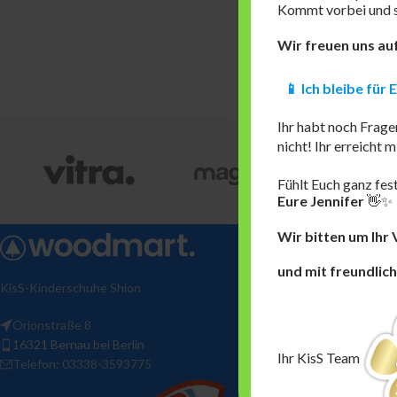
Kommt vorbei und si
Wir freuen uns au
📱 Ich bleibe für
Ihr habt noch Frage
nicht! Ihr erreicht
Fühlt Euch ganz fest
Eure Jennifer
👋✨
Wir bitten um Ihr 
und
mit freundlic
KisS-Kinderschuhe Shion
Orionstraße 8
16321 Bernau bei Berlin
Ihr KisS Team
Telefon: 03338-3593775