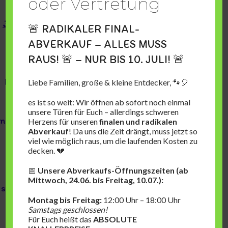
oder Vertretung
45 min. Erstlingsberatung (Kinder bis 2 Jahre o.
ersten Schuhe)
30 min. Beratung ( Spezielle Fragen, Sensibles Kind)
🚨 RADIKALER FINAL-
Nachmittags (während der regulären
ABVERKAUF – ALLES MUSS
Öffnungszeiten):
RAUS! 🚨 – NUR BIS 10. JULI! 🚨
Ab sofort findet nachmittags
keine Terminvergabe
mehr statt. Aufgrund des hohen
Kundenaufkommens durch den Räumungsverkauf
Liebe Familien, große & kleine Entdecker, 🐾🎈
kann ich zu diesen Zeiten keine fachlich fundierte
Beratung garantieren. Ein Termin am Nachmittag
es ist so weit: Wir öffnen ab sofort noch einmal
wäre für Sie und Ihr Kind nicht zielführend, da die
unsere Türen für Euch – allerdings schweren
nötige Ruhe für eine exakte Vermessung und Anprobe
Herzens für unseren
finalen und radikalen
fehlt.
Abverkauf
! Da uns die Zeit drängt, muss jetzt so
So buchen Sie Ihren Termin:
viel wie möglich raus, um die laufenden Kosten zu
Wählen Sie unten Ihre gewünschte Zeit (Vormittag
decken. 💔
oder Mittwoch).
Sie erhalten eine Bestätigung per E-Mail.
📅
Unsere Abverkaufs-Öffnungszeiten (ab
Sollten Sie keinen passenden Termin finden,
Mittwoch, 24.06. bis Freitag, 10.07.):
schreiben Sie mir bitte kurz per
WhatsApp an [0152-
32038397]
.
Montag bis Freitag:
12:00 Uhr – 18:00 Uhr
Ich freue mich darauf, Sie und Ihr Kind in dieser
Samstags geschlossen!
besonderen Zeit persönlich und in aller Ruhe
Für Euch heißt das
ABSOLUTE
begleiten zu dürfen.