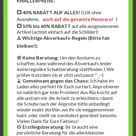
KNALLERPREISE
:
Herzlichst,
Jennifer Franke
💥 40% RABATT AUF ALLES!
(Gilt ohne
Ausnahme,
auch auf die gesamte Neuware!
)
💥 50% bis 60% RABATT
auf alle ausgewiesenen
Artikel (achtet einfach auf die Schilder)!
⚠️ Wichtige Abverkaufs-Regeln (Bitte fair
bleiben!):
🚫
Keine Beratung:
Um den Ansturm zu
schaffen, kann während des Abverkaufs leider
keine
reguläre Schuhberatung stattfinden. ( Wir
prüfen trotzdem ob er sitzt und passt ^_~)
🧹
Gemeinsam gegen das Chaos:
Ich habe im
Laden alles perfekt für Euch sortiert. Anprobieren
ist natürlich gar kein Problem! Aus Rücksicht auf
alle und um mir die Arbeit zu erleichtern, räumt
die Schuhe nach der Anprobe bitte unbedingt
wieder exakt dorthin, wo Ihr sie weggenommen
habt, oder stellt sie zumindest geordnet beiseite.
Vielen Dank für Eure Fairness!
🧸
Erstlingsberatung:
Ihr braucht eine
persönliche Beratung für die allerkleinsten