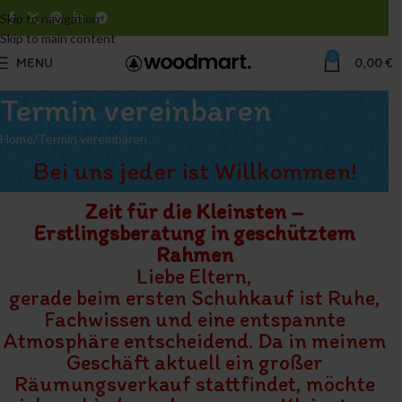
Skip to navigation
Skip to main content
0
MENU
0,00
€
Termin vereinbaren
Home
Termin vereinbaren
Bei uns jeder ist Willkommen!
Zeit für die Kleinsten –
Erstlingsberatung in geschütztem
Rahmen
Liebe Eltern,
gerade beim ersten Schuhkauf ist Ruhe,
Fachwissen und eine entspannte
Atmosphäre entscheidend. Da in meinem
Geschäft aktuell ein großer
Räumungsverkauf stattfindet, möchte