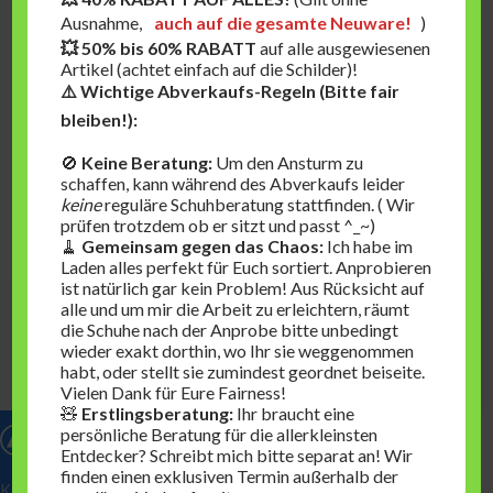
Ausnahme,
auch auf die gesamte Neuware!
)
💥 50% bis 60% RABATT
auf alle ausgewiesenen
Artikel (achtet einfach auf die Schilder)!
⚠️ Wichtige Abverkaufs-Regeln (Bitte fair
bleiben!):
🚫
Keine Beratung:
Um den Ansturm zu
schaffen, kann während des Abverkaufs leider
keine
reguläre Schuhberatung stattfinden. ( Wir
prüfen trotzdem ob er sitzt und passt ^_~)
🧹
Gemeinsam gegen das Chaos:
Ich habe im
Laden alles perfekt für Euch sortiert. Anprobieren
ist natürlich gar kein Problem! Aus Rücksicht auf
alle und um mir die Arbeit zu erleichtern, räumt
die Schuhe nach der Anprobe bitte unbedingt
wieder exakt dorthin, wo Ihr sie weggenommen
habt, oder stellt sie zumindest geordnet beiseite.
Vielen Dank für Eure Fairness!
🧸
Erstlingsberatung:
Ihr braucht eine
persönliche Beratung für die allerkleinsten
Entdecker? Schreibt mich bitte separat an! Wir
finden einen exklusiven Termin außerhalb der
KisS-Kinderschuhe Shion