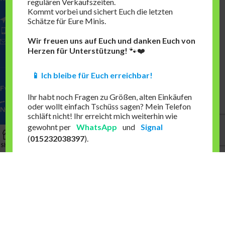
regulären Verkaufszeiten.
Kommt vorbei und sichert Euch die letzten
Orionstraße 8
Schätze für Eure Minis.
16321 Bernau bei Berlin
Wir freuen uns auf Euch und danken Euch von
Telefon: 03338-3593775
Herzen für Unterstützung!
🐾❤️
📱 Ich bleibe für Euch erreichbar!
FOOTER MENU
Ihr habt noch Fragen zu Größen, alten Einkäufen
oder wollt einfach Tschüss sagen? Mein Telefon
NEWS
schläft nicht! Ihr erreicht mich weiterhin wie
gewohnt per
WhatsApp
und
Signal
ÜBER UNS
0
(
015232038397
).
Shop
Filters
Wishlist
Cart
My account
HERSTELLER
Fühlt Euch ganz fest gedrückt. Bis ganz bald,
Eure Jennifer
👋✨
© 2026
KisS-Kinderschuhe Shion
. All rights reserved
Wir bitten um Ihr Verständnis,
und
mit freundlichen Grüßen