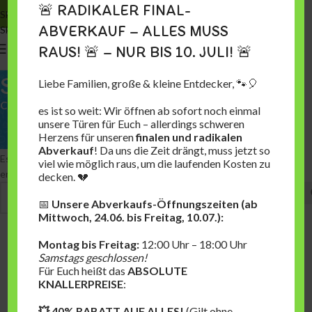
🚨 RADIKALER FINAL-
Skip to navigation
ABVERKAUF – ALLES MUSS
Skip to main content
0
MENU
0,00
€
RAUS! 🚨 – NUR BIS 10. JULI! 🚨
Stiefel
Liebe Familien, große & kleine Entdecker, 🐾🎈
Categories
es ist so weit: Wir öffnen ab sofort noch einmal
Start
Stiefel
unsere Türen für Euch – allerdings schweren
Herzens für unseren
finalen und radikalen
Abverkauf
! Da uns die Zeit drängt, muss jetzt so
Es wurden keine Produkte gefunden, die deiner Auswahl
viel wie möglich raus, um die laufenden Kosten zu
entsprechen.
decken. 💔
📅
Unsere Abverkaufs-Öffnungszeiten (ab
Mittwoch, 24.06. bis Freitag, 10.07.):
Montag bis Freitag:
12:00 Uhr – 18:00 Uhr
Samstags geschlossen!
Für Euch heißt das
ABSOLUTE
KNALLERPREISE
:
💥 40% RABATT AUF ALLES!
(Gilt ohne